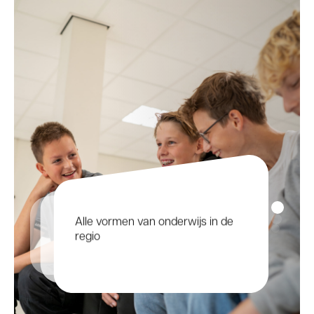
Alle vormen van onderwijs in de
Eigentijds en goed kwalitatief
regio
onderwijs