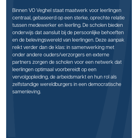
Binnen VO Veghel staat maatwerk voor leerlingen
centraal, gebaseerd op een sterke, oprechte relatie
Wereldburgerschap is een belangrijk onderdeel van
De kwaliteit van het onderwijs staat voorop. VO
tussen medewerker en leerling. De scholen bieden
het onderwijs van VO Veghel. De scholen
Veghel borgt en verbetert de onderwijskwaliteit
onderwijs dat aansluit bij de persoonlijke behoeften
stimuleren hun leerlingen om kritisch na te denken
door middel van gestandaardiseerde processen en
en de belevingswereld van leerlingen. Deze aanpak
over hun rol in de samenleving. Dit wordt gedaan
collectieve samenwerking. Professionaliteit en
reikt verder dan de klas: in samenwerking met
door leerlingen ervaringen op te laten doen in een
eigenaarschap zijn essentieel binnen VO Veghel;
onder andere ouders/verzorgers en externe
betekenisvolle omgeving en daarbij samen te
van alle medewerkers wordt verwacht dat zij
partners zorgen de scholen voor een netwerk dat
werken met externe partners. Dit draagt bij aan de
verantwoordelijkheid nemen voor hun eigen
leerlingen optimaal voorbereidt op een
zelfstandigheid en betrokkenheid van leerlingen in
ontwikkeling en dat zij actief kennis delen. Zo blijven
vervolgopleiding, de arbeidsmarkt en hun rol als
een pluriforme samenleving.
alle medewerkers en leerlingen gezamenlijk
zelfstandige wereldburgers in een democratische
groeien en inspelen op de veranderingen binnen
samenleving.
het onderwijs en de maatschappij.
Duurzaamheid is een diepgewortelde overtuiging
binnen het onderwijs van VO Veghel. De scholen
streven ernaar dat leerlingen duurzaamheid als
vanzelfsprekend beschouwen. Dit geldt zowel voor
hun omgang met de omgeving als met elkaar.